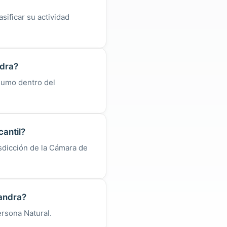
sificar su actividad
ndra?
sumo dentro del
cantil?
sdicción de la Cámara de
jandra?
ersona Natural.