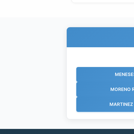
MENESES
MORENO R
MARTINEZ