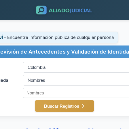
UÍ
- Encuentre información pública de cualquier persona
evisión de Antecedentes y Validación de Identid
ueda
Buscar Registros