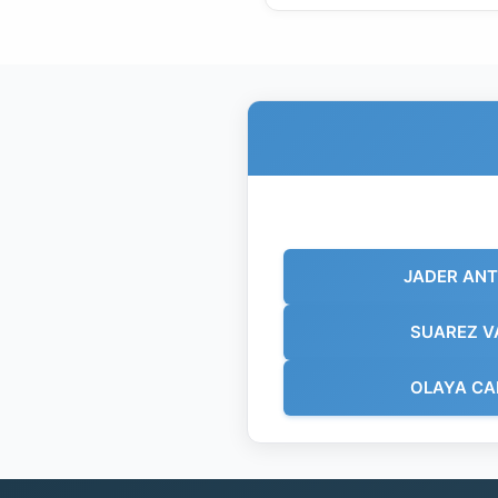
JADER AN
SUAREZ V
OLAYA CA