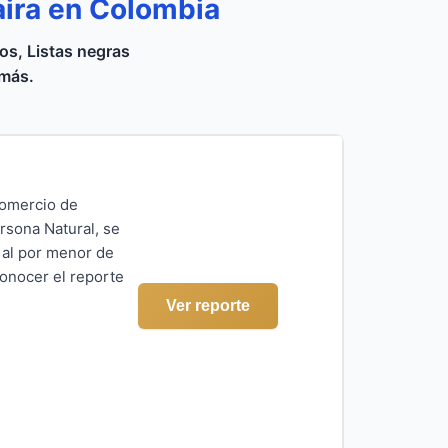
aira en Colombia
s, Listas negras
 más.
Comercio de
rsona Natural, se
 al por menor de
conocer el reporte
Ver reporte