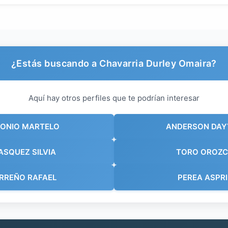
¿Estás buscando a Chavarria Durley Omaira?
Aquí hay otros perfiles que te podrían interesar
TONIO MARTELO
ANDERSON DAY
ASQUEZ SILVIA
TORO OROZC
RREÑO RAFAEL
PEREA ASPRI