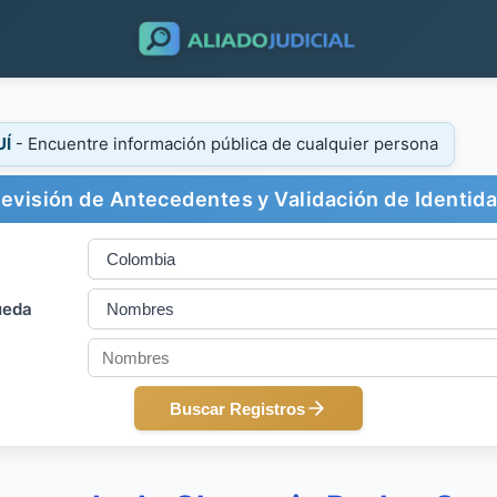
UÍ
- Encuentre información pública de cualquier persona
evisión de Antecedentes y Validación de Identid
ueda
Buscar Registros