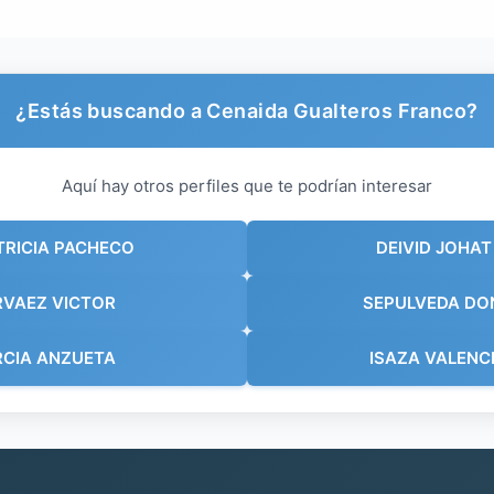
¿Estás buscando a Cenaida Gualteros Franco?
Aquí hay otros perfiles que te podrían interesar
TRICIA PACHECO
DEIVID JOHA
RVAEZ VICTOR
SEPULVEDA DO
RCIA ANZUETA
ISAZA VALENC