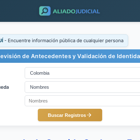
UÍ
- Encuentre información pública de cualquier persona
evisión de Antecedentes y Validación de Identid
ueda
Buscar Registros