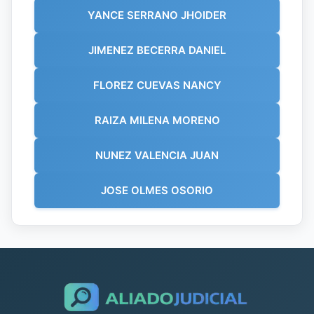
YANCE SERRANO JHOIDER
JIMENEZ BECERRA DANIEL
FLOREZ CUEVAS NANCY
RAIZA MILENA MORENO
NUNEZ VALENCIA JUAN
JOSE OLMES OSORIO