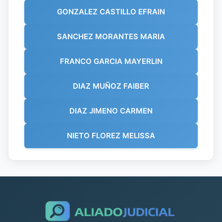
GONZALEZ CASTILLO EFRAIN
SANCHEZ MORANTES MARIA
FRANCO GARCIA MAYERLIN
DIAZ MUÑOZ FAIBER
DIAZ JIMENO CARMEN
NIETO FLOREZ MELISSA