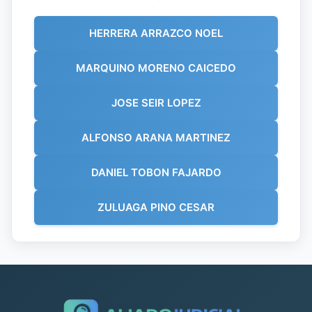
HERRERA ARRAZCO NOEL
MARQUINO MORENO CAICEDO
JOSE SEIR LOPEZ
ALFONSO ARANA MARTINEZ
DANIEL TOBON FAJARDO
ZULUAGA PINO CESAR