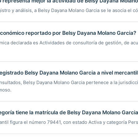
 representa mejor la actividad de Belsy Dayana Molano
istro y análisis, a Belsy Dayana Molano Garcia se le asocia el c
 económico reportado por Belsy Dayana Molano Garcia?
mica declarada es Actividades de consultoría de gestión, de ac
egistrado Belsy Dayana Molano Garcia a nivel mercantil
nsultados, Belsy Dayana Molano Garcia pertenece a la jurisdicc
moso.
egoría tiene la matrícula de Belsy Dayana Molano Garci
antil figura el número 79441, con estado Activa y categoría Per