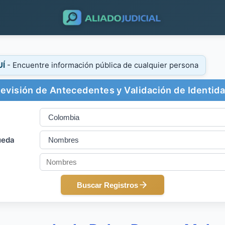
UÍ
- Encuentre información pública de cualquier persona
evisión de Antecedentes y Validación de Identid
ueda
Buscar Registros