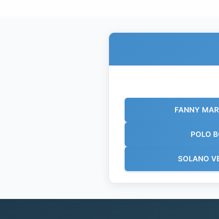
FANNY MAR
POLO B
SOLANO V