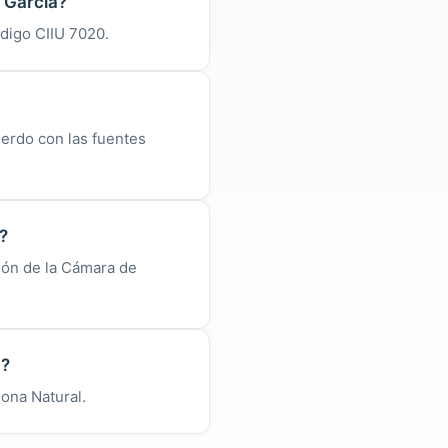
 Garcia?
ódigo CIIU 7020.
uerdo con las fuentes
?
ión de la Cámara de
a?
sona Natural.