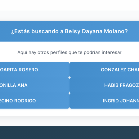
¿Estás buscando a Belsy Dayana Molano?
Aquí hay otros perfiles que te podrían interesar
GARITA ROSERO
GONZALEZ CHA
ONILLA ANA
HABIB FRAGOZ
ECINO RODRIGO
INGRID JOHAN