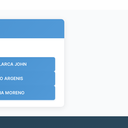
LARCA JOHN
O ARGENIS
NA MORENO