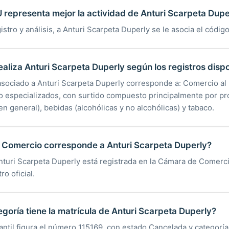
 representa mejor la actividad de Anturi Scarpeta Dupe
istro y análisis, a Anturi Scarpeta Duperly se le asocia el códig
ealiza Anturi Scarpeta Duperly según los registros disp
asociado a Anturi Scarpeta Duperly corresponde a: Comercio al
o especializados, con surtido compuesto principalmente por pr
en general), bebidas (alcohólicas y no alcohólicas) y tabaco.
Comercio corresponde a Anturi Scarpeta Duperly?
Anturi Scarpeta Duperly está registrada en la Cámara de Comerc
ro oficial.
egoría tiene la matrícula de Anturi Scarpeta Duperly?
antil figura el número 115169, con estado Cancelada y categoría