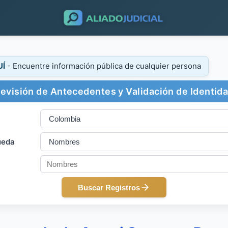
UÍ
- Encuentre información pública de cualquier persona
evisión de Antecedentes y Validación de Identid
ueda
Buscar Registros