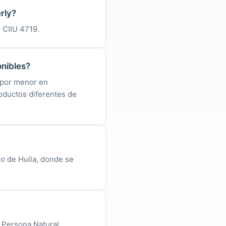
rly?
o CIIU 4719.
onibles?
 por menor en
oductos diferentes de
io de Huila, donde se
 Persona Natural.