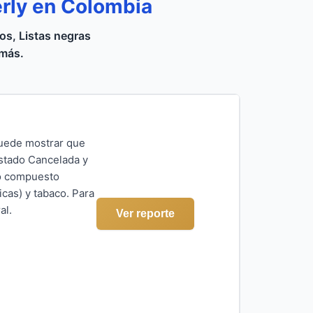
erly en Colombia
s, Listas negras
 más.
puede mostrar que
estado Cancelada y
do compuesto
icas) y tabaco. Para
al.
Ver reporte