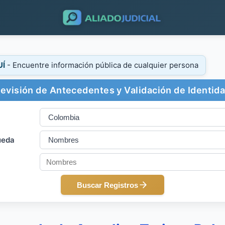
UÍ
- Encuentre información pública de cualquier persona
evisión de Antecedentes y Validación de Identid
ueda
Buscar Registros