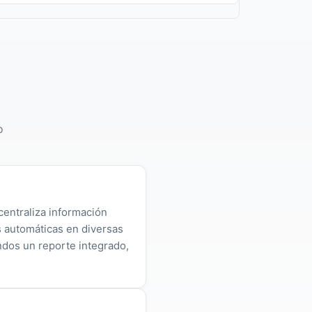
o
centraliza información
as automáticas en diversas
ndos un reporte integrado,