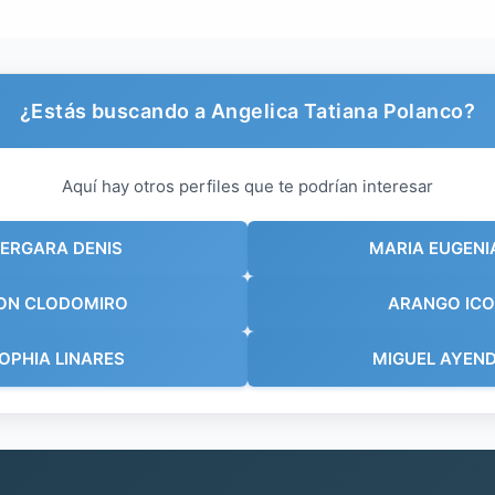
¿Estás buscando a Angelica Tatiana Polanco?
Aquí hay otros perfiles que te podrían interesar
VERGARA DENIS
MARIA EUGENI
EON CLODOMIRO
ARANGO ICO
OPHIA LINARES
MIGUEL AYEND