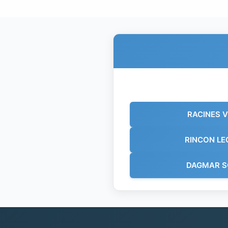
RACINES 
RINCON L
DAGMAR S