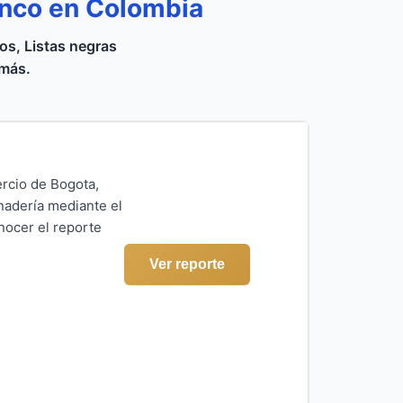
anco en Colombia
s, Listas negras
 más.
rcio de Bogota,
anadería mediante el
nocer el reporte
Ver reporte