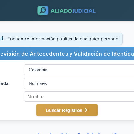
UÍ
- Encuentre información pública de cualquier persona
evisión de Antecedentes y Validación de Identid
ueda
Buscar Registros