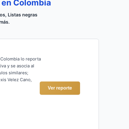
o en Colombia
s, Listas negras
 más.
 Colombia lo reporta
va y se asocia al
los similares;
exis Velez Cano,
Ver reporte