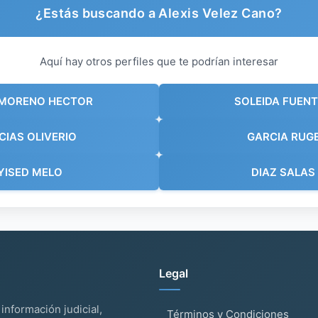
¿Estás buscando a Alexis Velez Cano?
Aquí hay otros perfiles que te podrían interesar
 MORENO HECTOR
SOLEIDA FUEN
CIAS OLIVERIO
GARCIA RUG
YISED MELO
DIAZ SALAS
Legal
información judicial,
Términos y Condiciones