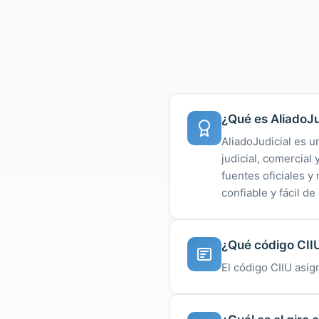
¿Qué es AliadoJu
AliadoJudicial es u
judicial, comercial
fuentes oficiales 
confiable y fácil de
¿Qué código CII
El código CIIU asig