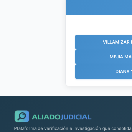
VILLAMIZAR
MEJIA MA
DIANA 
Plataforma de verificación e investigación que consolida 